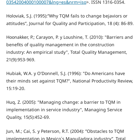
03542004000100007&lng=es&nrm=iso
>. ISSN 1316-0354.
Holoviak, S.J. (1995):”Why TQM fails to change bejaviors or
attitudes”, Journal for Quality and Participation, 18 (4): 86-89.
Hoonakker, P.; Carayon, P. y Loushine, T. (2010): "Barriers and
benefits of quality management in the construction
industry: An empirical study", Total Quality Management,
21(9):953-969.
Hubiak, W.A. y O'Donnell, S.J. (1996): "Do Americans have
their minds set against TQM?", National Productivity Review,
15:19-20.
Huq, Z. (2005): "Managing change: a barrier to TQM in
implementation in service industry", Managing Service
Quality, 15(5):452-69.
Jun, M.; Cai, S. y Peterson, R.T. (2004): ”Obstacles to TQM
implementation in Mexico´s Maquiladora industry”, Total