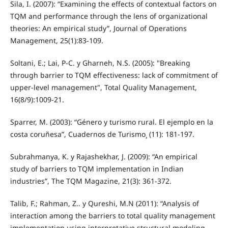
Sila, I. (2007): “Examining the effects of contextual factors on
TQM and performance through the lens of organizational
theories: An empirical study”, Journal of Operations
Management, 25(1):83-109.
Soltani, E.; Lai, P-C. y Gharneh, N.S. (2005): "Breaking
through barrier to TQM effectiveness: lack of commitment of
upper-level management", Total Quality Management,
16(8/9):1009-21.
Sparrer, M. (2003): “Género y turismo rural. El ejemplo en la
costa coruñesa”, Cuadernos de Turismo¸ (11): 181-197.
Subrahmanya, K. y Rajashekhar, J. (2009): “An empirical
study of barriers to TQM implementation in Indian
industries”, The TQM Magazine, 21(3): 361-372.
Talib, F.; Rahman, Z.. y Qureshi, M.N (2011): “Analysis of
interaction among the barriers to total quality management
implementation using interpretative structural modeling