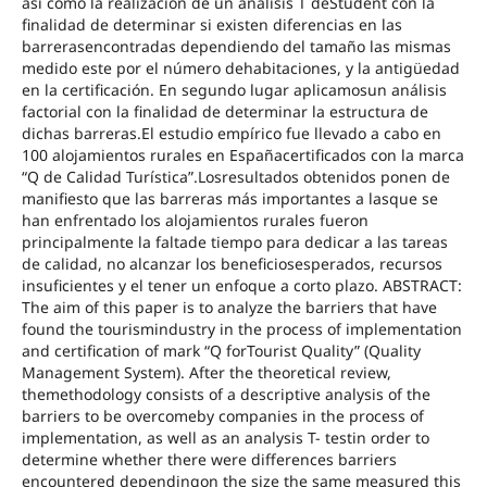
así como la realización de un análisis T deStudent con la
finalidad de determinar si existen diferencias en las
barrerasencontradas dependiendo del tamaño las mismas
medido este por el número dehabitaciones, y la antigüedad
en la certificación. En segundo lugar aplicamosun análisis
factorial con la finalidad de determinar la estructura de
dichas barreras.El estudio empírico fue llevado a cabo en
100 alojamientos rurales en Españacertificados con la marca
“Q de Calidad Turística”.Losresultados obtenidos ponen de
manifiesto que las barreras más importantes a lasque se
han enfrentado los alojamientos rurales fueron
principalmente la faltade tiempo para dedicar a las tareas
de calidad, no alcanzar los beneficiosesperados, recursos
insuficientes y el tener un enfoque a corto plazo. ABSTRACT:
The aim of this paper is to analyze the barriers that have
found the tourismindustry in the process of implementation
and certification of mark “Q forTourist Quality” (Quality
Management System). After the theoretical review,
themethodology consists of a descriptive analysis of the
barriers to be overcomeby companies in the process of
implementation, as well as an analysis T- testin order to
determine whether there were differences barriers
encountered dependingon the size the same measured this