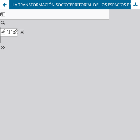
LA TRANSFORMACIÓN SOCIOTERRITORIAL DE LOS ESPACIOS PERIURBANOS MOTIVADA POR EL TURISMO. EL CASO DEL MUNICIPIO DEL REAL VALLE DE CAMARGO (CANTABRIA)