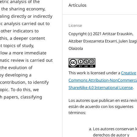
tric analysis of the
Artículos
g the sharing economy,
ing directly or indirectly
c analysis carried out to
License
other indicators to
Copyright (c) 2021 Artitzar Erauskin,
this, a deeper content
Aitziber Etxezarreta Etxarri, Julen Izag
t topics of study,
Olaizola
llow a more immediate
matic review is carried out
 the evolution of
This work is licensed under a
Creative
 by developing a
Commons Attribution-NonCommercia
contribution, to identify
ShareAlike 4.0 International License
.
pic. To do this, we
h papers, classifying
Los autores que publican en esta revi
están de acuerdo con los siguientes
términos:
Los autores conservan l
derechos de autor y