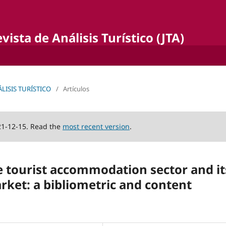
ista de Análisis Turístico (JTA)
NÁLISIS TURÍSTICO
/
Artículos
21-12-15. Read the
most recent version
.
 tourist accommodation sector and it
arket: a bibliometric and content