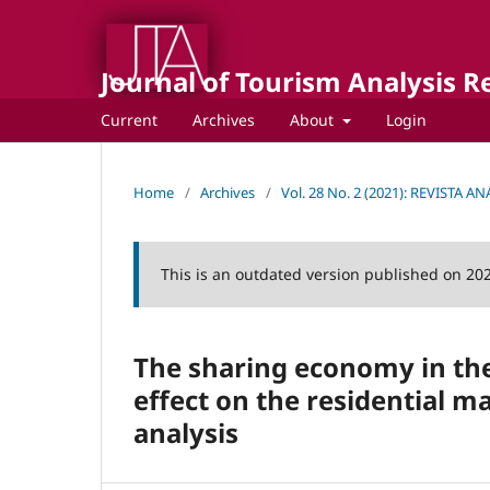
Journal of Tourism Analysis Rev
Current
Archives
About
Login
Home
/
Archives
/
Vol. 28 No. 2 (2021): REVISTA A
This is an outdated version published on 20
The sharing economy in the
effect on the residential m
analysis