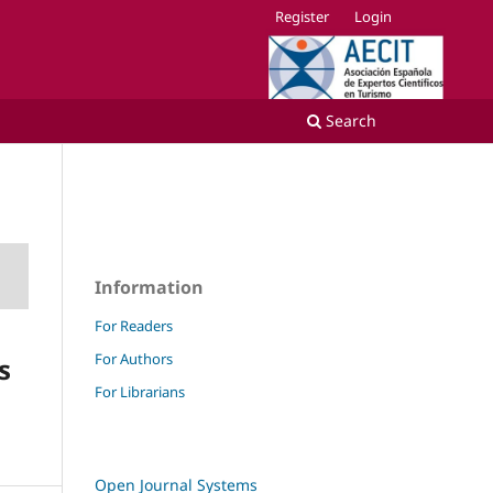
Register
Login
Search
Information
For Readers
For Authors
s
For Librarians
Open Journal Systems