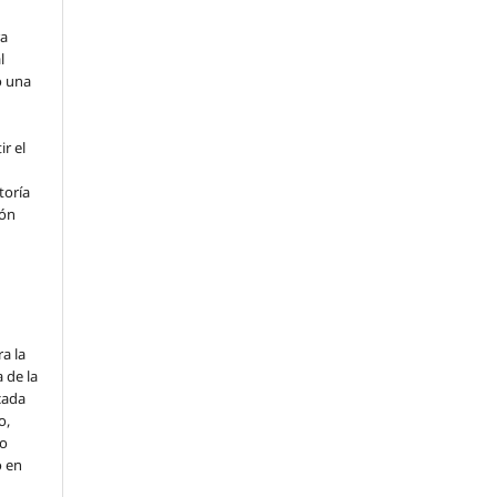
ra
l
o una
r el
toría
ión
o
a la
 de la
cada
o,
io
o en