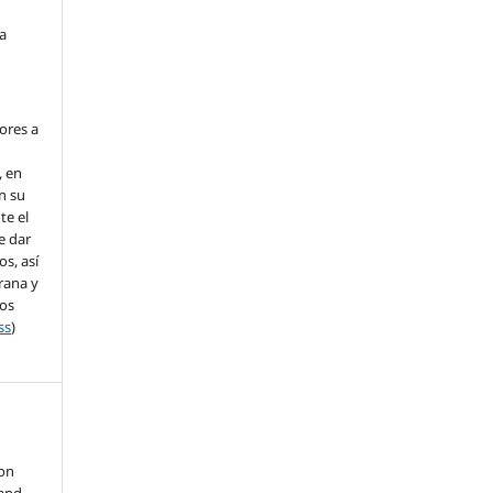
ta
ores a
, en
en su
te el
e dar
s, así
rana y
dos
ss
)
 on