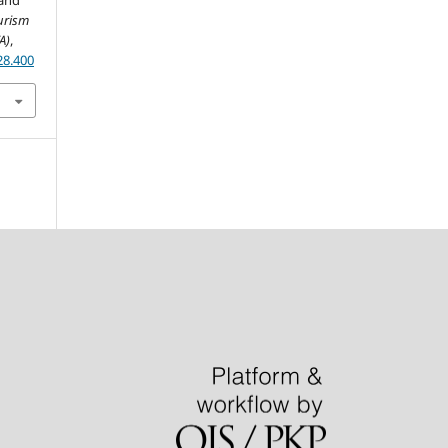
 and
urism
A)
,
28.400