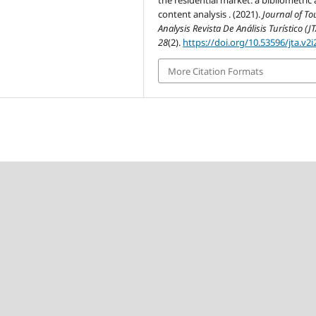
the residential market: a bibliometric
content analysis . (2021).
Journal of To
Analysis Revista De Análisis Turístico (JT
28
(2).
https://doi.org/10.53596/jta.v2i
More Citation Formats